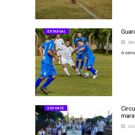
Guar
ESTADUAL
08/0
A sema
Circ
ESPORTE
mara
13/0