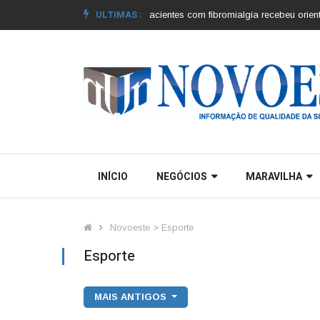
ULTIMAS :
s dos municípios |
Grupo de pacientes com fibromialgia recebeu orientaçõe
INÍCIO
NEGÓCIOS
MARAVILHA
Novoeste > Esporte
Esporte
MAIS ANTIGOS