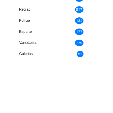
Região
547
Polícia
134
Esporte
177
Variedades
279
Galerias
52