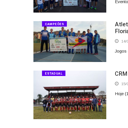
Evento
Atle
CAMPEÕES
Flori
14/0
Jogos 
CRM 
ESTADUAL
15/0
Hoje (