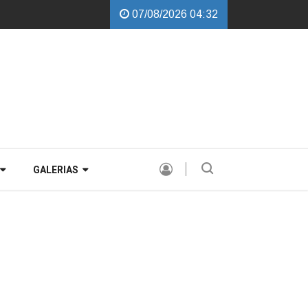
07/08/2026 04:32
|
Cobalchini garante instalação de Comissão Especial para avaliar a PEC d
GALERIAS