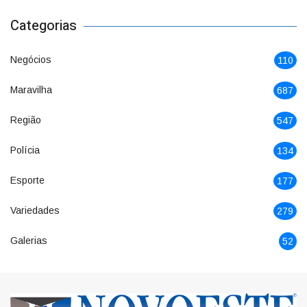
Categorias
Negócios
110
Maravilha
687
Região
547
Polícia
134
Esporte
177
Variedades
279
Galerias
52