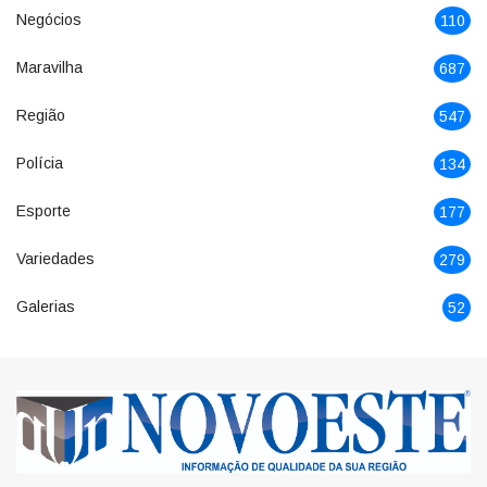
Negócios
110
Maravilha
687
Região
547
Polícia
134
Esporte
177
Variedades
279
Galerias
52