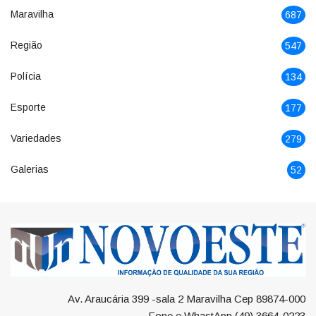
Maravilha
687
Região
547
Polícia
134
Esporte
177
Variedades
279
Galerias
52
Av. Araucária 399 -sala 2 Maravilha Cep 89874-000
Fone e WhastApp (49) 3664-0223