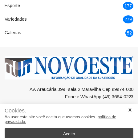
Esporte
177
Variedades
279
Galerias
52
Av. Araucária 399 -sala 2 Maravilha Cep 89874-000
Fone e WhastApp (49) 3664-0223
Cookies.
Ao usar este site você aceita que usamos cookies.
política de
privacidade.
Negócios
Maravilha
Região
Polícia
Esporte
Variedades
Galerias
Aceito