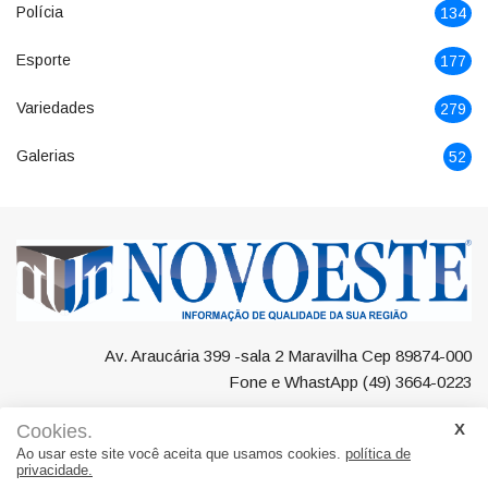
Polícia
134
Esporte
177
Variedades
279
Galerias
52
Av. Araucária 399 -sala 2 Maravilha Cep 89874-000
Fone e WhastApp (49) 3664-0223
Cookies.
Ao usar este site você aceita que usamos cookies.
política de
privacidade.
Negócios
Maravilha
Região
Polícia
Esporte