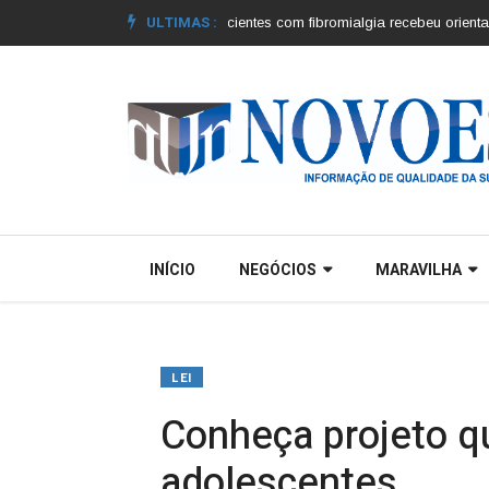
ULTIMAS :
os municípios |
Grupo de pacientes com fibromialgia recebeu orientações |
INÍCIO
NEGÓCIOS
MARAVILHA
LEI
Conheça projeto qu
adolescentes