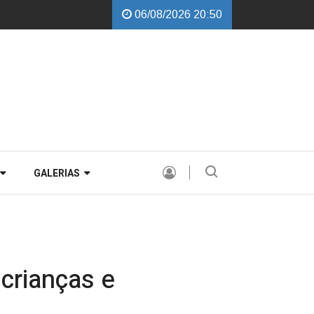
06/08/2026 20:50
balchini garante instalação de Comissão Especial para avaliar a PEC de 
GALERIAS
 crianças e