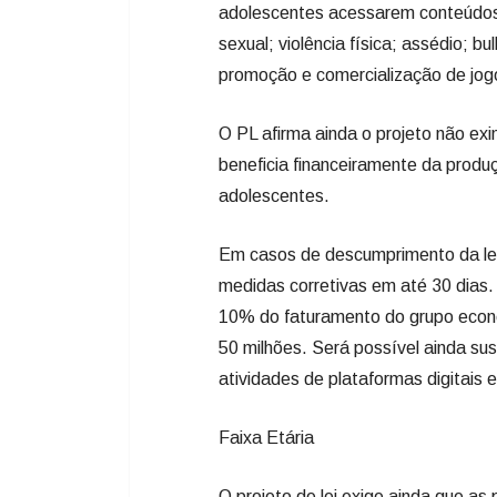
adolescentes acessarem conteúdos 
sexual; violência física; assédio; bu
promoção e comercialização de jogo
O PL afirma ainda o projeto não ex
beneficia financeiramente da produç
adolescentes.
Em casos de descumprimento da leg
medidas corretivas em até 30 dias. 
10% do faturamento do grupo econô
50 milhões. Será possível ainda su
atividades de plataformas digitais 
Faixa Etária
O projeto de lei exige ainda que as