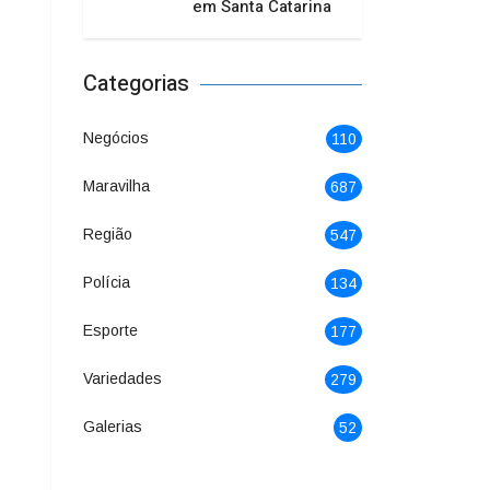
em Santa Catarina
Categorias
Negócios
110
Maravilha
687
Região
547
Polícia
134
Esporte
177
Variedades
279
Galerias
52