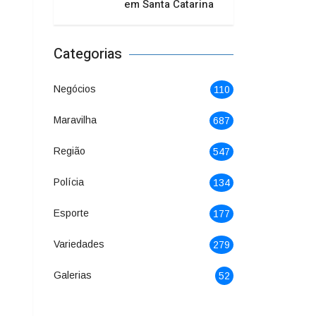
em Santa Catarina
Categorias
Negócios
110
Maravilha
687
Região
547
Polícia
134
Esporte
177
Variedades
279
Galerias
52