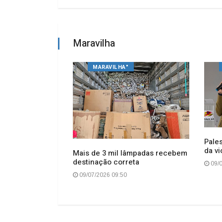
Maravilha
MARAVILHA"
Pales
da v
lha amplia
Mais de 3 mil lâmpadas recebem
m médicos
destinação correta
09/0
09/07/2026 09:50