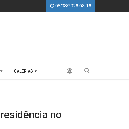
08/08/2026 08:16
balchini garante instalação de Comissão Especial para avaliar a PEC de d
GALERIAS
residência no