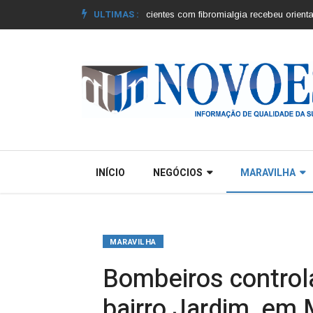
ULTIMAS :
os municípios |
Grupo de pacientes com fibromialgia recebeu orientações |
C
INÍCIO
NEGÓCIOS
MARAVILHA
MARAVILHA
Bombeiros controla
bairro Jardim, em 