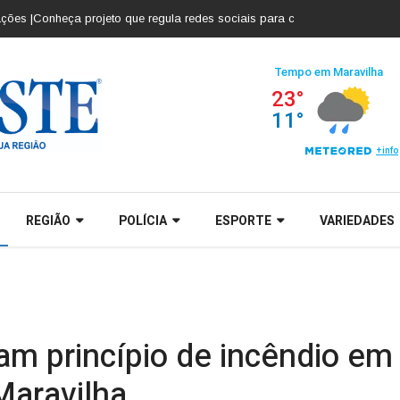
onheça projeto que regula redes sociais para crianças e adolescentes |
Co
REGIÃO
POLÍCIA
ESPORTE
VARIEDADES
m princípio de incêndio em 
Maravilha