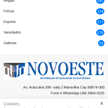
Região
547
Polícia
134
Esporte
177
Variedades
279
Galerias
52
Av. Araucária 399 -sala 2 Maravilha Cep 89874-000
Fone e WhastApp (49) 3664-0223
Cookies.