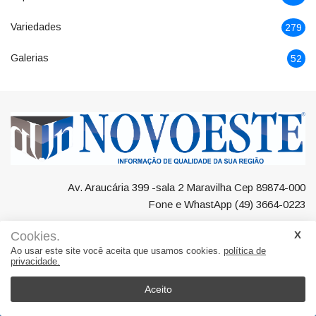
Variedades
279
Galerias
52
Av. Araucária 399 -sala 2 Maravilha Cep 89874-000
Fone e WhastApp (49) 3664-0223
Cookies.
Ao usar este site você aceita que usamos cookies.
política de
privacidade.
Negócios
Maravilha
Região
Polícia
Esporte
Variedades
Galerias
Aceito
© 2022, Suita Sistemas. Todos os direitos reservados