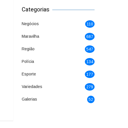
Categorias
Negócios
110
Maravilha
687
Região
547
Polícia
134
Esporte
177
Variedades
279
Galerias
52