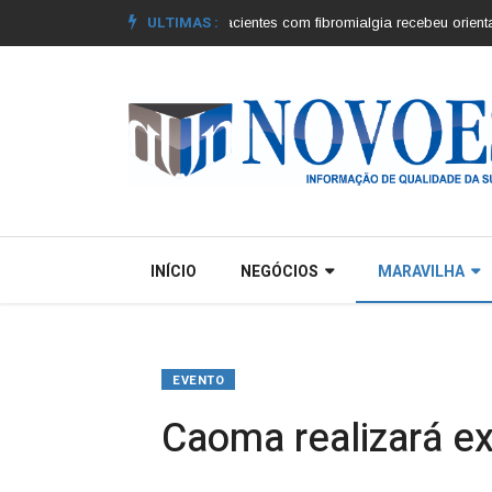
ULTIMAS :
os municípios |
Grupo de pacientes com fibromialgia recebeu orientações |
C
INÍCIO
NEGÓCIOS
MARAVILHA
EVENTO
Caoma realizará e