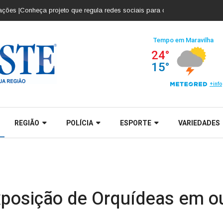
onheça projeto que regula redes sociais para crianças e adolescentes |
Co
REGIÃO
POLÍCIA
ESPORTE
VARIEDADES
xposição de Orquídeas em o