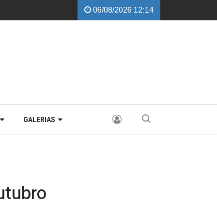
06/08/2026 12:14
balchini garante instalação de Comissão Especial para avaliar a PEC de d
GALERIAS
utubro