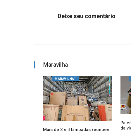
Deixe seu comentário
Maravilha
MARAVILHA"
Pales
da v
lha amplia
Mais de 3 mil lâmpadas recebem