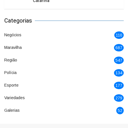
Catarina
Categorias
Negócios
110
Maravilha
687
Região
547
Polícia
134
Esporte
177
Variedades
279
Galerias
52