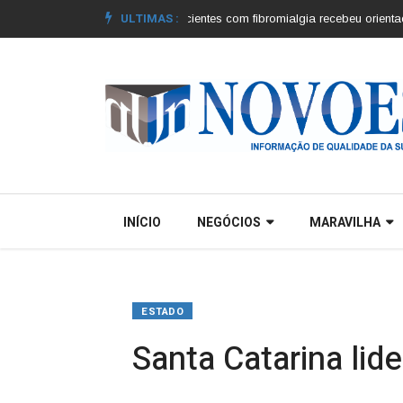
ULTIMAS :
s municípios |
Grupo de pacientes com fibromialgia recebeu orientações |
C
INÍCIO
NEGÓCIOS
MARAVILHA
ESTADO
Santa Catarina lid