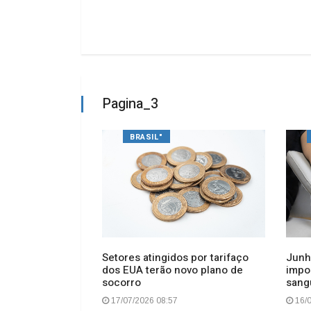
Pagina_3
BRASIL"
chapa "Time
Setores atingidos por tarifaço
Junh
ício da
dos EUA terão novo plano de
impo
REA-SC
socorro
sang
17/07/2026 08:57
16/0