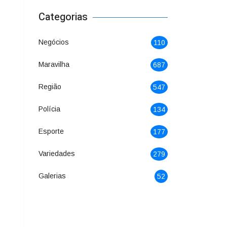
Categorias
Negócios
110
Maravilha
687
Região
547
Polícia
134
Esporte
177
Variedades
279
Galerias
52