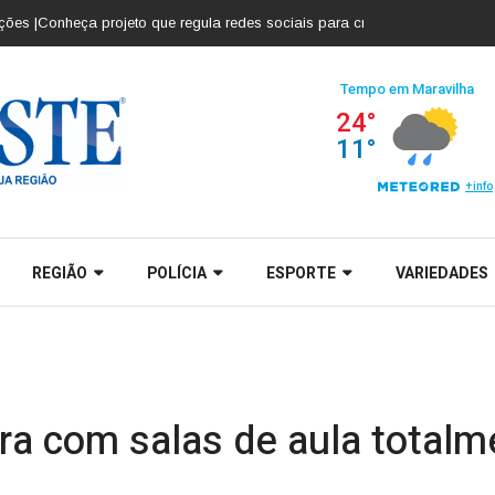
onheça projeto que regula redes sociais para crianças e adolescentes |
Cob
REGIÃO
POLÍCIA
ESPORTE
VARIEDADES
era com salas de aula totalm