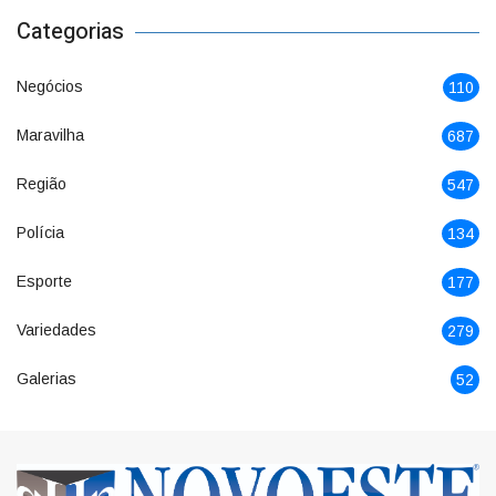
Categorias
Negócios
110
Maravilha
687
Região
547
Polícia
134
Esporte
177
Variedades
279
Galerias
52