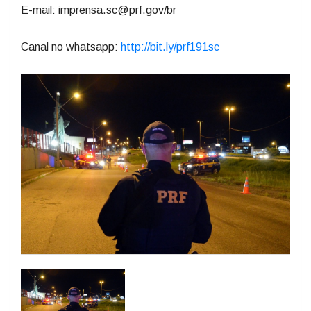
E-mail: imprensa.sc@prf.gov/br
Canal no whatsapp:
http://bit.ly/prf191sc