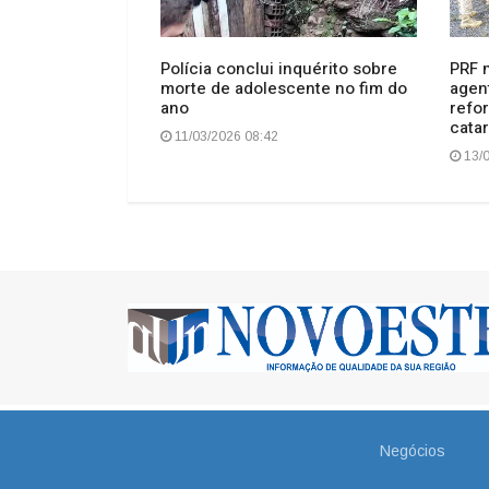
os e roubos
Polícia conclui inquérito sobre
PRF 
pios da região
morte de adolescente no fim do
agen
ano
refo
cata
11/03/2026 08:42
13/0
Negócios