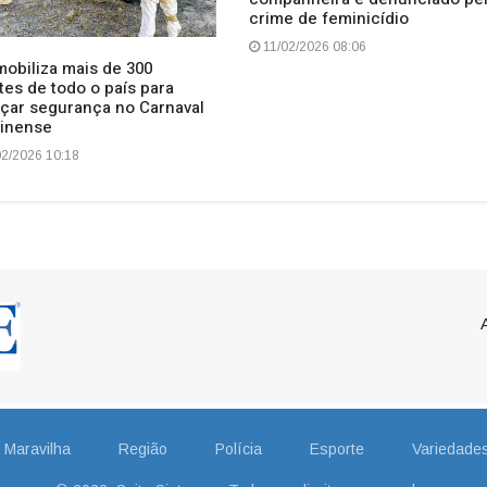
crime de feminicídio
11/02/2026 08:06
mobiliza mais de 300
tes de todo o país para
rçar segurança no Carnaval
rinense
2/2026 10:18
Maravilha
Região
Polícia
Esporte
Variedade