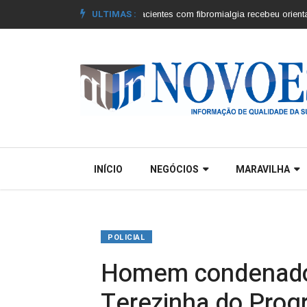
ULTIMAS :
dos municípios |
Grupo de pacientes com fibromialgia recebeu orientações 
INÍCIO
NEGÓCIOS
MARAVILHA
POLICIAL
Homem condenado 
Terezinha do Prog