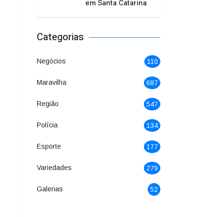
em Santa Catarina
Categorias
Negócios
110
Maravilha
687
Região
547
Polícia
134
Esporte
177
Variedades
279
Galerias
52