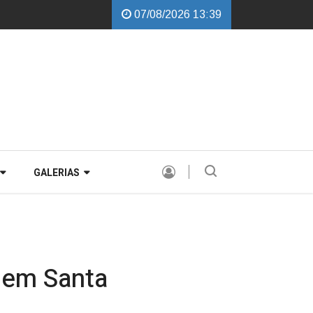
07/08/2026 13:39
obalchini garante instalação de Comissão Especial para avaliar a PEC de
GALERIAS
 em Santa