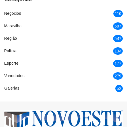
Negócios
110
Maravilha
687
Região
547
Polícia
134
Esporte
177
Variedades
279
Galerias
52