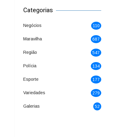
Categorias
Negócios
110
Maravilha
687
Região
547
Polícia
134
Esporte
177
Variedades
279
Galerias
52