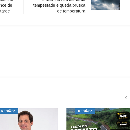
nce de
tempestade e queda brusca
tarde
de temperatura
REGIÃO"
REGIÃO"