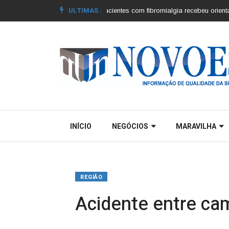
ULTIMAS :
os municípios |
Grupo de pacientes com fibromialgia recebeu orientações |
INÍCIO
NEGÓCIOS
MARAVILHA
REGIÃO
Acidente entre cam