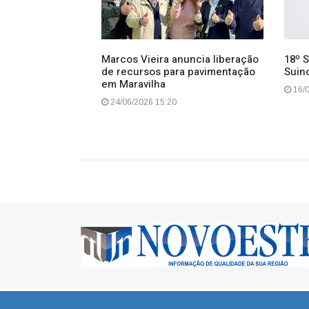
Marcos Vieira anuncia liberação
18º S
de recursos para pavimentação
Suin
rá sol, calor e
em Maravilha
orais em SC
16/0
24/06/2026 15:20