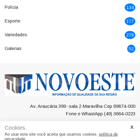
Polícia
134
Esporte
177
Variedades
279
Galerias
52
Av. Araucária 399 -sala 2 Maravilha Cep 89874-000
Fone e WhastApp (49) 3664-0223
Cookies.
Ao usar este site você aceita que usamos cookies.
política de
privacidade.
Negócios
Maravilha
Região
Polícia
Esporte