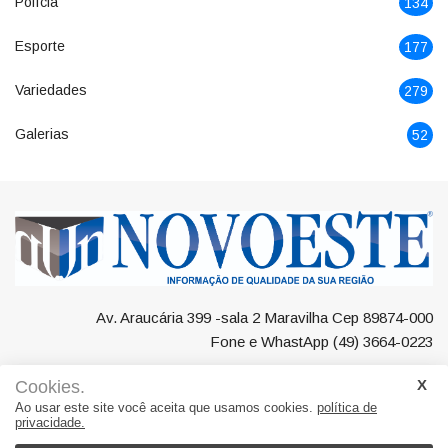
Polícia
134
Esporte
177
Variedades
279
Galerias
52
Av. Araucária 399 -sala 2 Maravilha Cep 89874-000
Fone e WhastApp (49) 3664-0223
Cookies.
Ao usar este site você aceita que usamos cookies.
política de
privacidade.
Negócios
Maravilha
Região
Polícia
Esporte