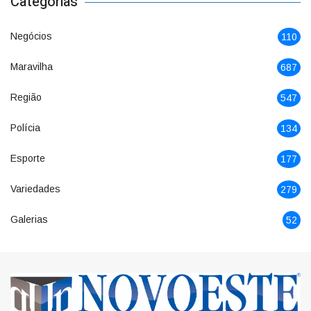
Categorias
Negócios
110
Maravilha
687
Região
547
Polícia
134
Esporte
177
Variedades
279
Galerias
52