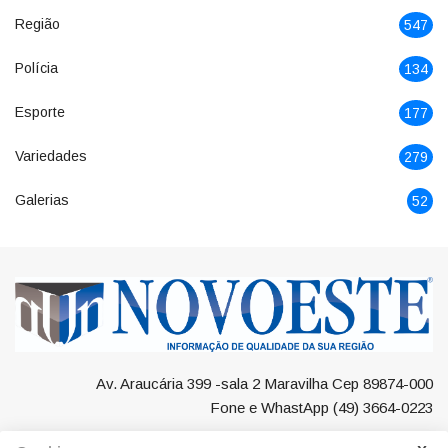
Região
547
Polícia
134
Esporte
177
Variedades
279
Galerias
52
Av. Araucária 399 -sala 2 Maravilha Cep 89874-000
Fone e WhastApp (49) 3664-0223