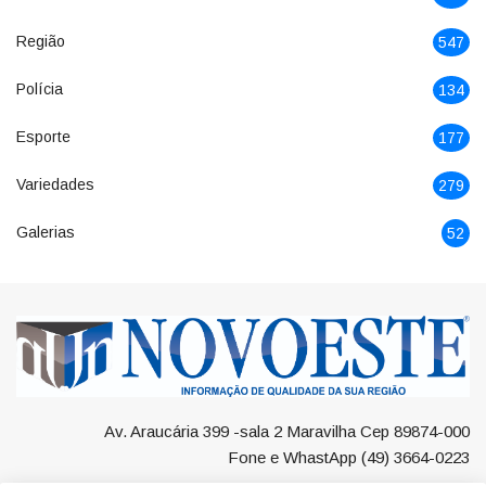
Região
547
Polícia
134
Esporte
177
Variedades
279
Galerias
52
Av. Araucária 399 -sala 2 Maravilha Cep 89874-000
Fone e WhastApp (49) 3664-0223