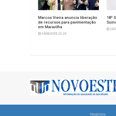
Marcos Vieira anuncia liberação
18º S
de recursos para pavimentação
Suin
rá sol, calor e
em Maravilha
orais em SC
16/0
24/06/2026 15:20
Negócios