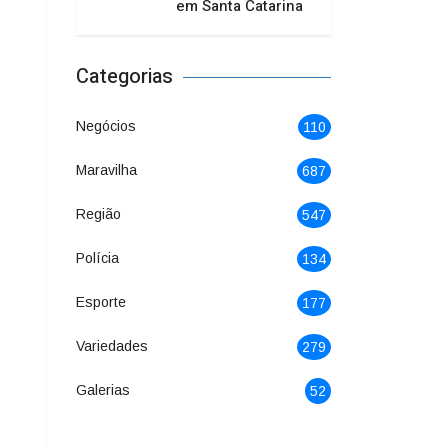
em Santa Catarina
Categorias
Negócios
110
Maravilha
687
Região
547
Polícia
134
Esporte
177
Variedades
279
Galerias
52