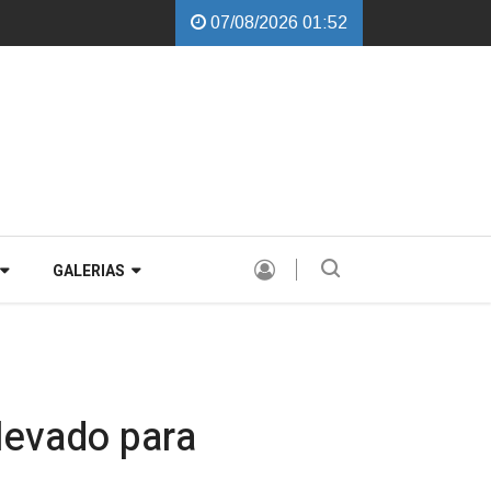
07/08/2026 01:52
alchini garante instalação de Comissão Especial para avaliar a PEC de d
GALERIAS
levado para