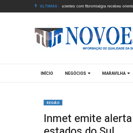
ULTIMAS :
s municípios |
Grupo de pacientes com fibromialgia recebeu orientações |
C
INÍCIO
NEGÓCIOS
MARAVILHA
REGIÃO
Inmet emite alert
estados do Sul