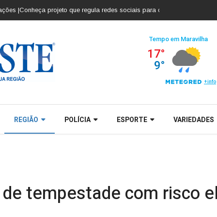
onheça projeto que regula redes sociais para crianças e adolescentes |
Cob
REGIÃO
POLÍCIA
ESPORTE
VARIEDADES
a de tempestade com risco e