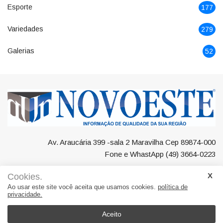
Esporte
177
Variedades
279
Galerias
52
Av. Araucária 399 -sala 2 Maravilha Cep 89874-000
Fone e WhastApp (49) 3664-0223
Cookies.
Ao usar este site você aceita que usamos cookies.
política de
privacidade.
Negócios
Maravilha
Região
Polícia
Esporte
Variedades
Galerias
Aceito