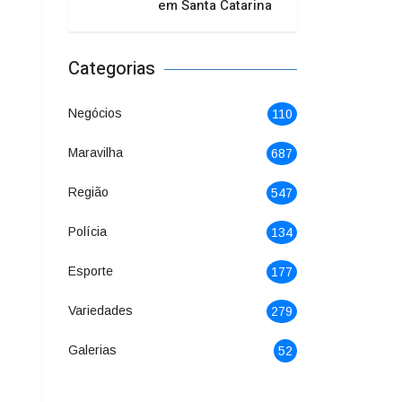
em Santa Catarina
Categorias
Negócios
110
Maravilha
687
Região
547
Polícia
134
Esporte
177
Variedades
279
Galerias
52