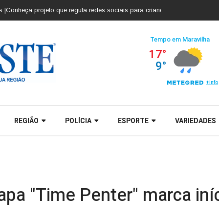
a projeto que regula redes sociais para crianças e adolescentes |
Cobalchi
REGIÃO
POLÍCIA
ESPORTE
VARIEDADES
pa "Time Penter" marca iní