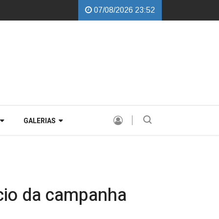
07/08/2026 23:52
ni garante instalação de Comissão Especial para avaliar a PEC de dívida
GALERIAS
cio da campanha