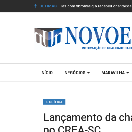
ULTIMAS :
icípios |
Grupo de pacientes com fibromialgia recebeu orientações |
Conheç
INÍCIO
NEGÓCIOS
MARAVILHA
POLÍTICA
Lançamento da cha
no CREA-SC