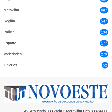
Maravilha
687
Região
547
Polícia
134
Esporte
177
Variedades
279
Galerias
52
Av. Araucária 399 -sala 2 Maravilha Cep 89874-000