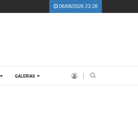
06/08/2026 23:28
Cobalchini garante instalação de Comissão Especial para avaliar a PEC d
GALERIAS