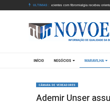
ULTIMAS :
 dos municípios |
Grupo de pacientes com fibromialgia recebeu orientações
INÍCIO
NEGÓCIOS
MARAVILHA
CÂMARA DE VEREADORES
Ademir Unser assu