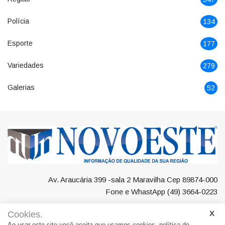
Polícia
134
Esporte
177
Variedades
279
Galerias
52
Av. Araucária 399 -sala 2 Maravilha Cep 89874-000
Fone e WhastApp (49) 3664-0223
Cookies.
Ao usar este site você aceita que usamos cookies.
política de