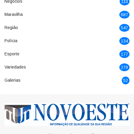
Negócios
110
Maravilha
687
Região
547
Polícia
134
Esporte
177
Variedades
279
Galerias
52