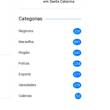
em Santa Catarina
Categorias
Negócios
110
Maravilha
687
Região
547
Polícia
134
Esporte
177
Variedades
279
Galerias
52