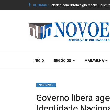
ULTIMAS :
 dos municípios |
Grupo de pacientes com fibromialgia recebeu orientações
INÍCIO
NEGÓCIOS
MARAVILHA
NACIONAL
Governo libera ag
Identidade Nacion