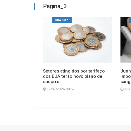
Pagina_3
BRASIL"
chapa "Time
Setores atingidos por tarifaço
Junh
ício da
dos EUA terão novo plano de
impo
REA-SC
socorro
sang
17/07/2026 08:57
16/0