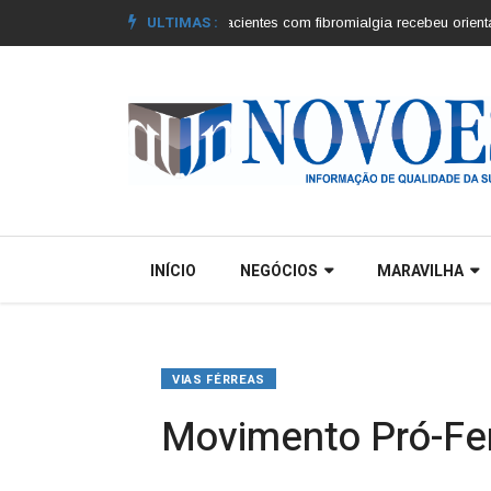
ULTIMAS :
s municípios |
Grupo de pacientes com fibromialgia recebeu orientações |
Co
INÍCIO
NEGÓCIOS
MARAVILHA
VIAS FÉRREAS
Movimento Pró-Fer