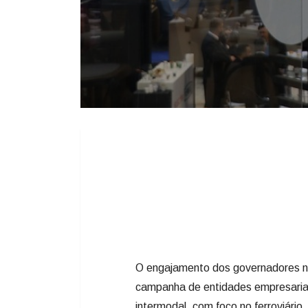
O engajamento dos governadores no
campanha de entidades empresariais 
intermodal, com foco no ferroviário