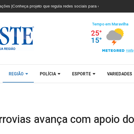
nheça projeto que regula redes sociais para crianças e adolescentes |
Cob
REGIÃO
POLÍCIA
ESPORTE
VARIEDADES
rovias avança com apoio d