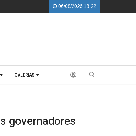
06/08/2026 18:22
alchini garante instalação de Comissão Especial para avaliar a PEC de dí
GALERIAS
os governadores