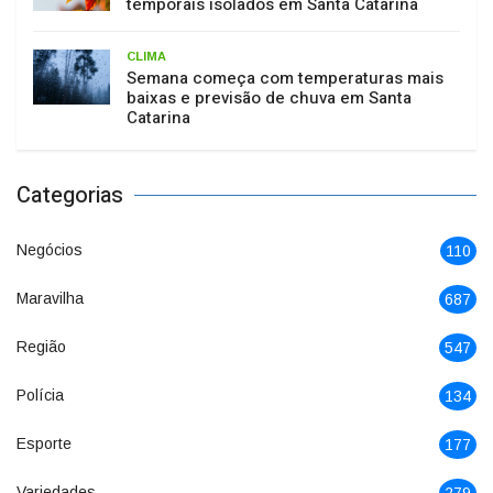
temporais isolados em Santa Catarina
CLIMA
Semana começa com temperaturas mais
baixas e previsão de chuva em Santa
Catarina
Categorias
Negócios
110
Maravilha
687
Região
547
Polícia
134
Esporte
177
Variedades
279